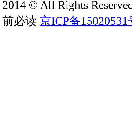
2014 © All Rights Res
前必读
京ICP备15020531