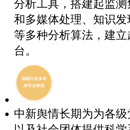
分析工具，搭建起监测
和多媒体处理、知识发
等多种分析算法，建立
台。
中新舆情长期为为各级
以及社会团体提供科学